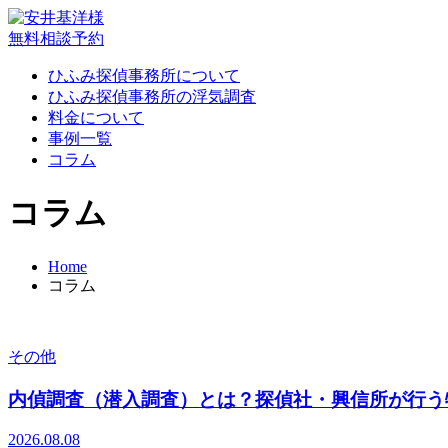
無料相談予約
ひふみ探偵事務所について
ひふみ探偵事務所の浮気調査
料金について
事例一覧
コラム
コラム
Home
コラム
その他
内偵調査（潜入調査）とは？探偵社・興信所が行う
2026.08.08