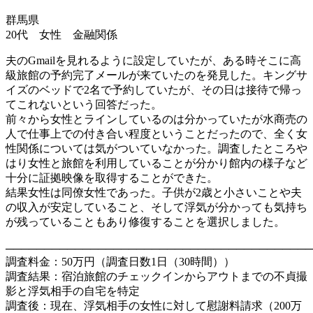
群馬県
20代 女性 金融関係
夫のGmailを見れるように設定していたが、ある時そこに高
級旅館の予約完了メールが来ていたのを発見した。キングサ
イズのベッドで2名で予約していたが、その日は接待で帰っ
てこれないという回答だった。
前々から女性とラインしているのは分かっていたが水商売の
人で仕事上での付き合い程度ということだったので、全く女
性関係については気がついていなかった。調査したところや
はり女性と旅館を利用していることが分かり館内の様子など
十分に証拠映像を取得することができた。
結果女性は同僚女性であった。子供が2歳と小さいことや夫
の収入が安定していること、そして浮気が分かっても気持ち
が残っていることもあり修復することを選択しました。
────────────────────────────────────────
調査料金：50万円（調査日数1日（30時間））
調査結果：宿泊旅館のチェックインからアウトまでの不貞撮
影と浮気相手の自宅を特定
調査後：現在、浮気相手の女性に対して慰謝料請求（200万