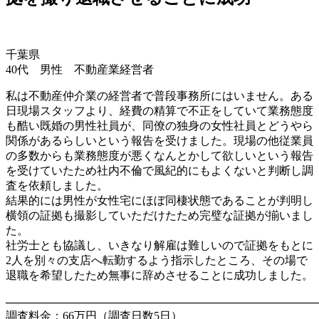
千葉県
40代 男性 不動産業経営者
私は不動産仲介業の経営者で普段事務所にはいません。ある
日現場スタッフより、経費の精算で不正をしていて業務態度
も酷い既婚の男性社員が、同僚の独身の女性社員とどうやら
関係があるらしいという報告を受けました。現場の他従業員
の多数からも業務態度が悪くなんとかして欲しいという報告
を受けていたため社内不倫で風紀的にもよくないと判断し調
査を依頼しました。
結果的には男性が女性宅にほぼ同棲状態であることが判明し
横領の証拠も撮影していただけたため完璧な証拠が揃いまし
た。
社労士とも協議し、いきなり解雇は難しいので証拠をもとに
2人を別々の支店へ転勤するよう指示したところ、その場で
退職を希望したため無事に辞めさせることに成功しました。
────────────────────────────────────────
調査料金：66万円（調査日数5日）