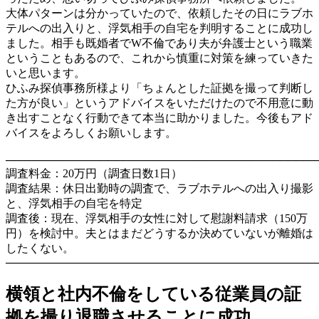
大体パターンは分かっていたので、依頼したその日にラブホ
テルへの出入りと、浮気相手の自宅を判明することに成功し
ました。相手も既婚者でW不倫であり夫が弁護士という職業
ということもあるので、これから慎重に対策を練っていきた
いと思います。
ひふみ探偵事務所様より「ちょんとした証拠を撮って判断し
た方が良い」というアドバイスをいただけたので不用意に動
き出すことなく行動できて本当に助かりました。今後もアド
バイスをよろしくお願いします。
────────────────────────────────────────
調査料金：20万円（調査日数1日）
調査結果：休日出勤時の調査で、ラブホテルへの出入り撮影
と、浮気相手の自宅を特定
調査後：現在、浮気相手の女性に対して慰謝料請求（150万
円）を検討中。夫とはまだどうするか決めていないが離婚は
したくない。
────────────────────────────────────────
横領と社内不倫をしている従業員の証
拠を撮り退職させることに成功