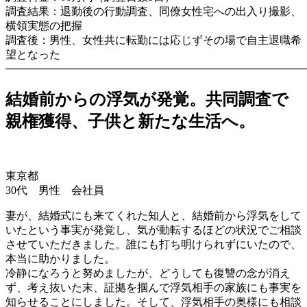
調査結果：退勤後の行動調査、同僚女性宅への出入り撮影、
横領実態の把握
調査後：男性、女性共に転勤には応じずその場で自主退職希
望となった
────────────────────────────────────────
結婚前からの浮気が発覚。共同調査で
親権獲得、子供と新たな生活へ。
東京都
30代 男性 会社員
妻が、結婚式にも来てくれた知人と、結婚前から浮気をして
いたという事実が発覚し、気が動転するほどの状況でご相談
させていただきました。誰にも打ち明けられずにいたので、
本当に助かりました。
冷静になろうと努めましたが、どうしても復讐の念が消え
ず、考え抜いた末、証拠を掴んで浮気相手の家族にも事実を
知らせることにしました。そして、浮気相手の奥様にも相談