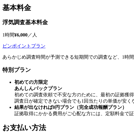
基本料金
浮気調査基本料金
1時間
¥6,000
／人
ピンポイントプラン
あらかじめ調査時間が予測できる短期間での調査など
、
1時
特別プラン
初めての方限定
あんしんパックプラン
初めての調査依頼で不安な方のために
、
最初の証拠獲得
調査日が確定できない場合でも1回当たりの単価が安く
結果が出なければ0円プラン（完全成功報酬プラン）
証拠取得にかかる費用がご心配な方には
、
定額料金で証
お支払い方法