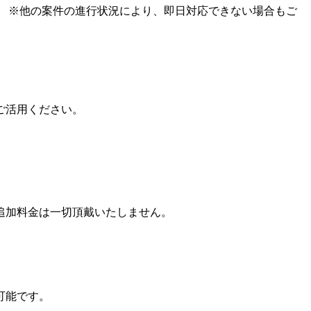
。
※他の案件の進行状況により
、
即日対応できない場合もご
ご活用ください
。
追加料金は一切頂戴いたしません
。
可能です
。