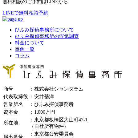
無料相談のご予約はLINEから
LINEで無料相談予約
ひふみ探偵事務所について
ひふみ探偵事務所の浮気調査
料金について
事例一覧
コラム
商号
：株式会社シャンタラム
代表取締役
：安井基洋
営業所名
：ひふみ探偵事務所
資本金
：1,000万円
：東京都板橋区大山町47-1
所在地
（自社所有物件）
：東京都公安委員会
届出番号