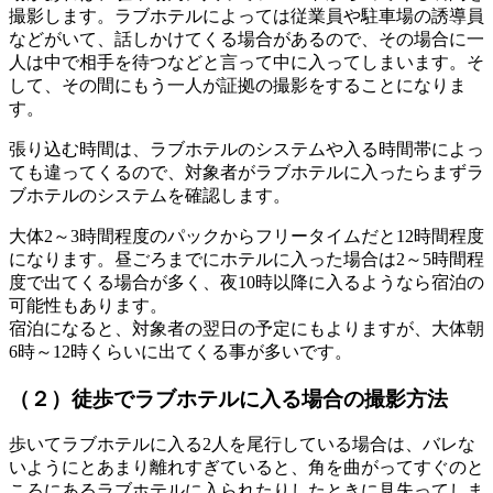
撮影します
。
ラブホテルによっては従業員や駐車場の誘導員
などがいて
、
話しかけてくる場合があるので
、
その場合に一
人は中で相手を待つなどと言って中に入ってしまいます
。
そ
して
、
その間にもう一人が証拠の撮影をすることになりま
す
。
張り込む時間は
、
ラブホテルのシステムや入る時間帯によっ
ても違ってくるので
、
対象者がラブホテルに入ったらまずラ
ブホテルのシステムを確認します
。
大体2～3時間程度のパックからフリータイムだと12時間程度
になります
。
昼ごろまでにホテルに入った場合は2～5時間程
度で出てくる場合が多く
、
夜10時以降に入るようなら宿泊の
可能性もあります
。
宿泊になると
、
対象者の翌日の予定にもよりますが
、
大体朝
6時～12時くらいに出てくる事が多いです
。
（２）徒歩でラブホテルに入る場合
の撮影方法
歩いてラブホテルに入る2人を尾行している場合は
、
バレな
いようにとあまり離れすぎていると
、
角を曲がってすぐのと
ころにあるラブホテルに入られたりしたときに見失ってしま