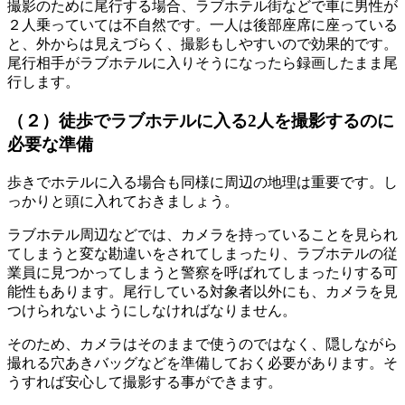
撮影のために尾行する場合
、
ラブホテル街などで
車に男性が
２人乗っていては不自然です
。
一人は後部座席に座っている
と
、
外からは見えづらく
、
撮影もしやすいので効果的です
。
尾行相手がラブホテルに入りそうになったら録画したまま尾
行します
。
（２）徒歩でラブホテルに入る
2人を撮影するのに
必要な準備
歩きでホテルに入る場合も同様に周辺の地理は重要です
。
し
っかりと頭に入れておきましょう
。
ラブホテル周辺などでは
、
カメラを持っていることを見られ
てしまうと変な勘違いをされてしまったり
、
ラブホテルの従
業員に見つかってしまうと警察を呼ばれてしまったりする可
能性もあります
。
尾行している対象者以外にも
、
カメラを見
つけられないようにしなければなりません
。
そのため
、
カメラはそのままで使うのではなく
、
隠しながら
撮れる穴あきバッグなどを準備しておく必要があります
。
そ
うすれば安心して撮影する事ができます
。