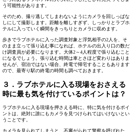
う可能性があります
。
そのため
、
撮り逃してしまわないように
カメラを回しっぱな
しにして撮影します
。
距離を離しすぎず
、
しっかりとラブホ
テルに入っていく瞬間をきっちりとカメラに収めます
。
歩きでラブホテルに入った調査対象と浮気相手の2人を
、
そ
のまま立って張り込む事になれば
、
ホテルの出入り口の数だ
け調査員が必要になります
。
大体2～4人程度で張り込むこと
になるでしょう
。
張り込む時間は車とさほど変わりはありま
せんが
、
宿泊ではない場合
、
終電で帰宅することもあります
ので
、
最寄り駅の終電の時間も調べておきます
。
３．ラブホテルに入る現場をおさえる
時に最も気を付けているポイントは？
ラブホテルに入る現場を押さえる時に
、
特に気を付けるポイ
ントは
、
絶対に誰にもカメラを見つけられてはいけないとい
うことです
。
カメラを見られてしまうと
、
不審がられて警察を呼ばれた