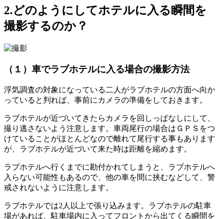
2.どのようにしてホテルに入る瞬間を
撮影するのか？
（１）車でラブホテルに入る場合の撮影方法
浮気調査の対象になっている二人がラブホテルの方面へ向か
っていると判れば
、
事前にカメラの準備をしておきます
。
ラブホテルが近づいてきたらカメラを回しっぱなしにして
、
撮り逃さないよう注意します
。
車両尾行の場合はＧＰＳをつ
けていることがほとんどなので離れて尾行する事もあります
が
、
ラブホテルが近づいて来た時は距離を縮めます
。
ラブホテルへ行くまでに勘付かれてしまうと
、
ラブホテルへ
入らない可能性もあるので
、
他の車を間に挟むなどして
、
警
戒されないように注意します
。
ラブホテルでは2人以上で張り込みます
。
ラブホテルの駐車
場があれば
、
駐車場内に入ってフロントから出てくる瞬間を