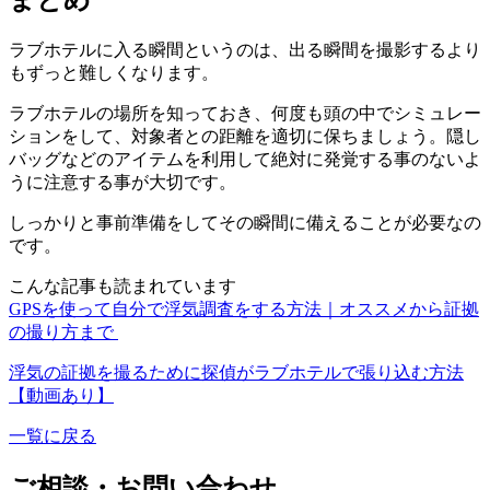
ラブホテルに入る瞬間というのは
、
出る瞬間を撮影するより
もずっと難しくなります
。
ラブホテルの場所を知っておき
、
何度も頭の中でシミュレー
ションをして
、
対象者との距離を適切に保ちましょう
。
隠し
バッグなどのアイテムを利用して絶対に発覚する事のないよ
うに注意する事が大切です
。
しっかりと事前準備をしてその瞬間に備えることが必要なの
です
。
こんな記事も読まれています
GPSを使って自分で浮気調査をする方法｜オススメから証拠
の撮り方まで
浮気の証拠を撮るために探偵がラブホテルで張り込む方法
【動画あり】
一覧に戻る
ご相談・お問い合わせ