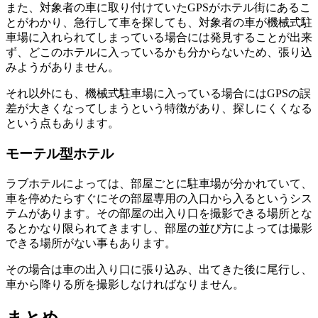
また
、
対象者の車に取り付けていたGPSがホテル街にあるこ
とがわかり
、
急行して車を探しても
、
対象者の車が機械式駐
車場に入れられてしまっている場合には発見することが出来
ず
、
どこのホテルに入っているかも分からないため
、
張り込
みようがありません
。
それ以外にも
、
機械式駐車場に入っている場合にはGPSの誤
差が大きくなってしまうという特徴があり
、
探しにくくなる
という点もあります
。
モーテル型ホテル
ラブホテルによっては
、
部屋ごとに駐車場が分かれていて
、
車を停めたらすぐにその部屋専用の入口から入るというシス
テムがあります
。
その部屋の出入り口を撮影できる場所とな
るとかなり限られてきますし
、
部屋の並び方によっては撮影
できる場所がない事もあります
。
その場合は車の出入り口に張り込み
、
出てきた後に尾行し
、
車から降りる所を撮影しなければなりません
。
まとめ