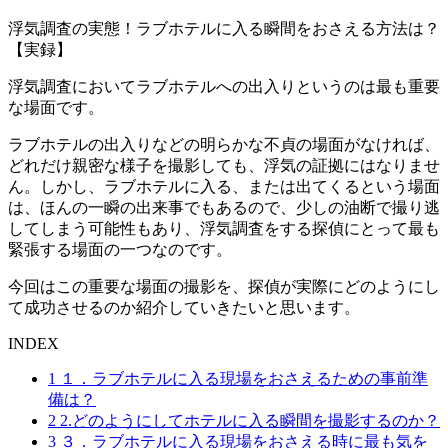
浮気調査の実態！ラブホテルに入る瞬間をおさえる方法は？
【実録】
浮気調査においてラブホテルへの出入りというのは最も重要
な場面です
。
ラブホテルの出入りなどの明らかな不貞の場面がなければ
、
どれだけ親密な様子を撮影しても
、
浮気の証拠にはなりませ
ん
。
しかし
、
ラブホテルに入る
、
または出てくるという場面
は
、
ほんの一瞬の出来事でもあるので
、
少しの油断で撮り逃
してしまう可能性もあり
、
浮気調査をする探偵にとって最も
緊張する場面の一つなのです
。
今回はこの重要な場面の撮影を
、
探偵が実際にどのようにし
て成功させるのか紹介していきたいと思います
。
INDEX
1
１．ラブホテルに入る現場をおさえるための事前準
備は？
2
2.どのようにしてホテルに入る瞬間を撮影するのか？
3
３．ラブホテルに入る現場をおさえる時に最も気を