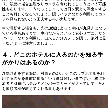
り
、
最悪の場合無理やりカメラを奪われてしまうという可能
性もあります
。
そうなってしまっては日を変えて調査をする
ことも難しくなるでしょう
。
隠しバッグなどを利用してカメ
ラを見られないよう工夫する事が大切です
。
車で撮影する場合も
、
光の加減によって車内が丸見えになっ
ている事もあります
。
車内だからといって安心せずに
、
サン
バイザーなどを利用し
、
出来るだけカメラを隠し
、
絶対に見
えないように注意しましょう
。
４．どこのホテルに入るのかを知る手
がかりはあるのか？
浮気調査をする際に
、
対象者の2人がどこのラブホテルを利
用するのかを事前に知るという事は難しい事ですが
、
稀に対
象者の財布にホテルのメンバーズカードが入っていて
、
それ
を依頼者様が教えてくれる事もあります
。