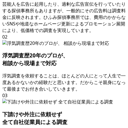
芸能人を広告に起用したり
、
過剰な広告宣伝を行っていたり
する探偵事務所もありますが
、
一般的にその広告料は調査料
金に反映されます
。
ひふみ探偵事務所では
、
費用のかからな
いSNSや地道なホームページ更新によるプロモーション展開
により
、
低価格での調査を実現しています
。
02
浮気調査歴20年のプロが
、
相談から現場まで対応
浮気調査を依頼することは
、
ほとんどの⼈にとって⼈⽣で⼀
度あるかないかの経験だと思います
。
だからこそ親⾝になっ
て最後までお付き合いしていきます
。
03
下請けや外注に依頼せず
全て自社従業員による調査