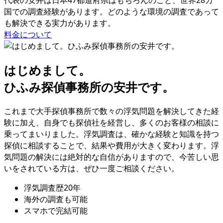
代表の安井は⽇本47都道府県はもちろんのこと
、
世界28カ
国での調査経験があります
。
どのような環境の調査であって
も解決できる実⼒があります
。
料金について
はじめまして
。
ひふみ探偵事務所の安井です
。
これまで大手探偵事務所で数々の浮気問題を解決してきた経
験に加え
、
自身でも探偵社を経営し
、
多くのお客様の相談に
乗ってまいりました
。
浮気調査は
、
確かな経験と知識を持つ
探偵に相談することで
、
結果や費用が大きく変わります
。
浮
気問題の解決には絶対的な自信がありますので
、
今苦しい思
いをされている方は
、
ぜひ一度ご相談ください
。
浮気調査歴
20
年
海外
の調査も可能
スマ
ホで完結可能