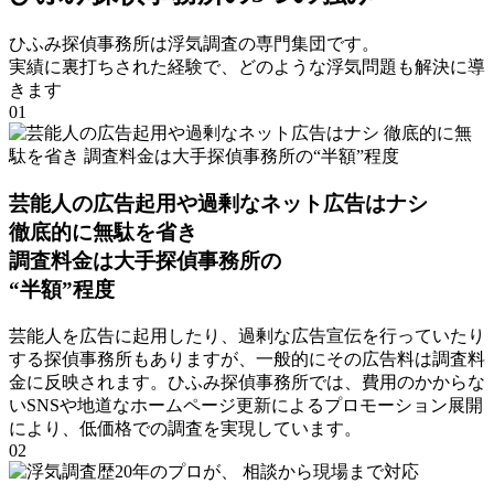
ひふみ探偵事務所は浮気調査の専⾨集団です
。
実績に裏打ちされた経験で
、
どのような浮気問題も解決に導
きます
01
芸能人の広告起用や過剰なネット広告はナシ
徹底的に無駄を省き
調査料金は大手探偵事務所の
“半額”程度
芸能人を広告に起用したり
、
過剰な広告宣伝を行っていたり
する探偵事務所もありますが
、
一般的にその広告料は調査料
金に反映されます
。
ひふみ探偵事務所では
、
費用のかからな
いSNSや地道なホームページ更新によるプロモーション展開
により
、
低価格での調査を実現しています
。
02