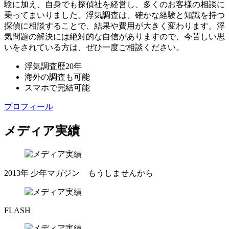
験に加え
、
自身でも探偵社を経営し
、
多くのお客様の相談に
乗ってまいりました
。
浮気調査は
、
確かな経験と知識を持つ
探偵に相談することで
、
結果や費用が大きく変わります
。
浮
気問題の解決には絶対的な自信がありますので
、
今苦しい思
いをされている方は
、
ぜひ一度ご相談ください
。
浮気調査歴
20
年
海外
の調査も可能
スマ
ホで完結可能
プロフィール
メディア実績
2013年
少年マガジン もうしませんから
FLASH