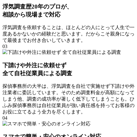
浮気調査歴20年のプロが
、
相談から現場まで対応
浮気調査を依頼することは
、
ほとんどの⼈にとって⼈⽣で⼀
度あるかないかの経験だと思います
。
だからこそ親⾝になっ
て最後までお付き合いしていきます
。
03
下請けや外注に依頼せず
全て自社従業員による調査
探偵事務所の大半は
、
浮気調査を自社で実施せず下請けや外
注業者に委託しています
。
そのため調査料金が高額になって
しまう他
、
調査の成功率が著しく低下してしまうことも
。
ひ
ふみ探偵事務所は自社従業員が強い責任感を持ってお客様の
お役に立てるよう全力を尽くします
。
04
スマホで簡単・安心のオンライン対応