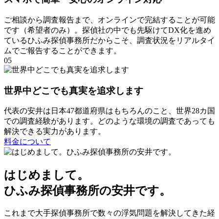
ご相談から調査報告まで
、
オンラインで完結することが可能
です（希望者のみ）
。
探偵社の中でも先駆けてDX化を進め
ているひふみ探偵事務所だからこそ
、
調査状況をリアルタイ
ムでご報告することができます
。
05
世界中どこでも真実を追求します
代表の安井は⽇本47都道府県はもちろんのこと
、
世界28カ国
での調査経験があります
。
どのような環境の調査であっても
解決できる実⼒があります
。
料金について
はじめまして
。
ひふみ探偵事務所の安井です
。
これまで大手探偵事務所で数々の浮気問題を解決してきた経