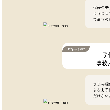
代表の安
ようにし
て最善の
お悩みその2
子
事務
ひふみ探
さなお子
だけない