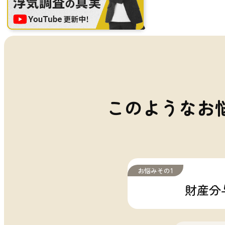
このようなお
お悩みその1
財産分