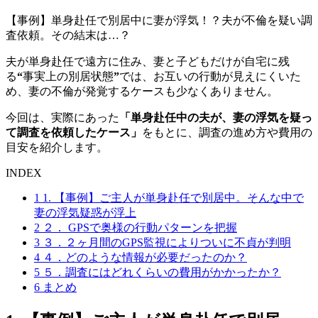
【事例】単身赴任で別居中に妻が浮気！？夫が不倫を疑い調
査依頼
。
その結末は…？
夫が単身赴任で遠方に住み
、
妻と子どもだけが自宅に残
る
“
事実上の別居状態
”
では
、
お互いの行動が見えにくいた
め
、
妻の不倫が発覚するケースも少なくありません
。
今回は
、
実際にあった
「単身赴任中の夫が
、
妻の浮気を疑っ
て調査を依頼したケース」
をもとに
、
調査の進め方や費用の
目安を紹介します
。
INDEX
1
1. 【事例】ご主人が単身赴任で別居中
。
そんな中で
妻の浮気疑惑が浮上
2
２． GPSで奥様の行動パターンを把握
3
３．２ヶ月間のGPS監視によりついに不貞が判明
4
４．どのような情報が必要だったのか？
5
５．調査にはどれくらいの費用がかかったか？
6
まとめ