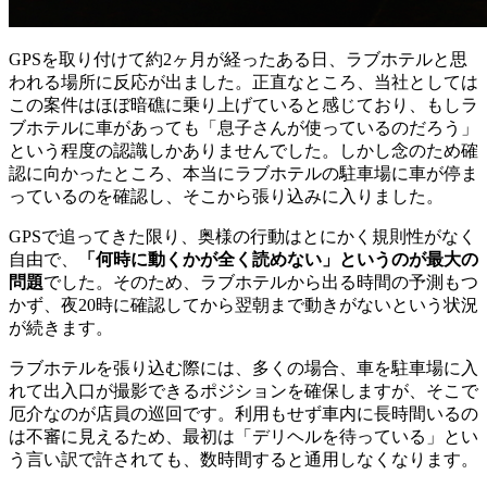
GPSを取り付けて約2ヶ月が経ったある日
、
ラブホテルと思
われる場所に反応が出ました
。
正直なところ
、
当社としては
この案件はほぼ暗礁に乗り上げていると感じており
、
もしラ
ブホテルに車があっても「息子さんが使っているのだろう」
という程度の認識しかありませんでした
。
しかし念のため確
認に向かったところ
、
本当にラブホテルの駐車場に車が停ま
っているのを確認し
、
そこから張り込みに入りました
。
GPSで追ってきた限り
、
奥様の行動はとにかく規則性がなく
自由で
、
「何時に動くかが全く読めない」というのが最大の
問題
でした
。
そのため
、
ラブホテルから出る時間の予測もつ
かず
、
夜20時に確認してから翌朝まで動きがないという状況
が続きます
。
ラブホテルを張り込む際には
、
多くの場合
、
車を駐車場に入
れて出入口が撮影できるポジションを確保しますが
、
そこで
厄介なのが店員の巡回です
。
利用もせず車内に長時間いるの
は不審に見えるため
、
最初は「デリヘルを待っている」とい
う言い訳で許されても
、
数時間すると通用しなくなります
。