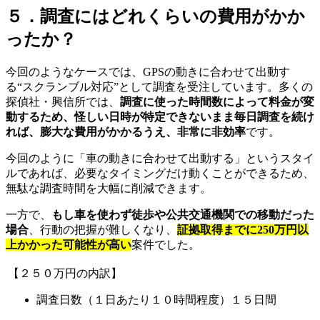
５．調査にはどれくらいの費用がかか
ったか？
今回のようなケースでは
、
GPSの動きに合わせて出動す
る“スクランブル対応”として調査を受注しています
。
多くの
探偵社・興信所では
、
調査に使った時間数によって料金が変
動するため
、
怪しい日時が特定できないまま毎日調査を続け
れば
、
膨大な費用がかかるうえ
、
非常に非効率
です
。
今回のように「車の動きに合わせて出動する」というスタイ
ルであれば
、
必要なタイミングだけ動くことができるため
、
無駄な調査時間を大幅に削減できます
。
一方で
、
もし車を使わず徒歩や公共交通機関での移動だった
場合
、
行動の把握が難しくなり
、
証拠取得までに250万円以
上かかった可能性が高い
案件でした
。
【２５０万円の内訳】
調査日数（１日あたり１０時間程度）１５日間