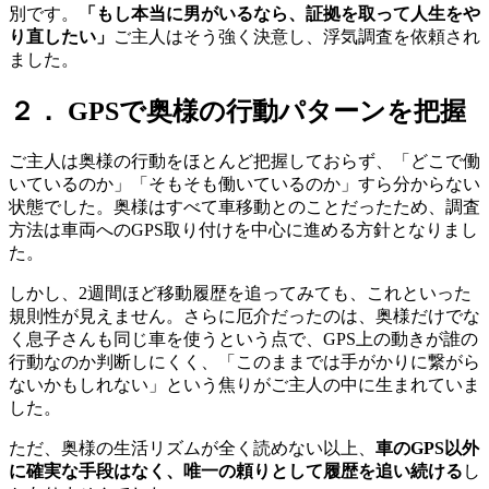
別です
。
「もし本当に男がいるなら
、
証拠を取って人生をや
り直したい」
ご主人はそう強く決意し
、
浮気調査を依頼され
ました
。
２． GPSで奥様の行動パターンを把握
ご主人は奥様の行動をほとんど把握しておらず
、
「どこで働
いているのか」「そもそも働いているのか」すら分からない
状態でした
。
奥様はすべて車移動とのことだったため
、
調査
方法は車両へのGPS取り付けを中心に進める方針となりまし
た
。
しかし
、
2週間ほど移動履歴を追ってみても
、
これといった
規則性が見えません
。
さらに厄介だったのは
、
奥様だけでな
く息子さんも同じ車を使うという点で
、
GPS上の動きが誰の
行動なのか判断しにくく
、
「このままでは手がかりに繋がら
ないかもしれない」という焦りがご主人の中に生まれていま
した
。
ただ
、
奥様の生活リズムが全く読めない以上
、
車のGPS以外
に確実な手段はなく
、
唯一の頼りとして履歴を追い続ける
し