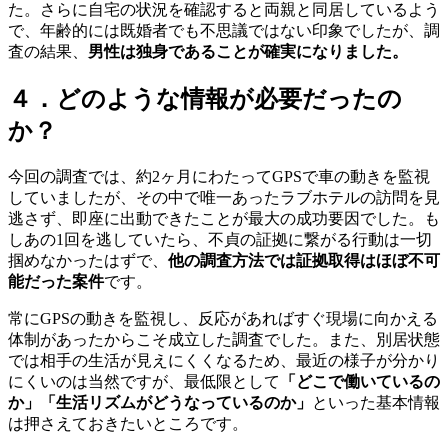
た
。
さらに自宅の状況を確認すると両親と同居しているよう
で
、
年齢的には既婚者でも不思議ではない印象でしたが
、
調
査の結果
、
男性は独身であることが確実になりました
。
４．どのような情報が必要だったの
か？
今回の調査では
、
約2ヶ月にわたってGPSで車の動きを監視
していましたが
、
その中で唯一あったラブホテルの訪問を見
逃さず
、
即座に出動できたことが最大の成功要因でした
。
も
しあの1回を逃していたら
、
不貞の証拠に繋がる行動は一切
掴めなかったはずで
、
他の調査方法では証拠取得はほぼ不可
能だった案件
です
。
常にGPSの動きを監視し
、
反応があればすぐ現場に向かえる
体制があったからこそ成立した調査でした
。
また
、
別居状態
では相手の生活が見えにくくなるため
、
最近の様子が分かり
にくいのは当然ですが
、
最低限として
「どこで働いているの
か」「生活リズムがどうなっているのか」
といった基本情報
は押さえておきたいところです
。