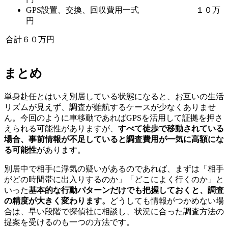
GPS設置
、
交換
、
回収費用一式 １０万
円
合計６０万円
まとめ
単身赴任とはいえ別居している状態になると
、
お互いの生活
リズムが見えず
、
調査が難航するケースが少なくありませ
ん
。
今回のように車移動であればGPSを活用して証拠を押さ
えられる可能性がありますが
、
すべて徒歩で移動されている
場合
、
事前情報が不足していると調査費用が一気に高額にな
る可能性
があります
。
別居中で相手に浮気の疑いがあるのであれば
、
まずは「相手
がどの時間帯に出入りするのか」「どこによく行くのか」と
いった
基本的な行動パターンだけでも把握しておくと
、
調査
の精度が大きく変わります
。
どうしても情報がつかめない場
合は
、
早い段階で探偵社に相談し
、
状況に合った調査方法の
提案を受けるのも一つの方法です
。