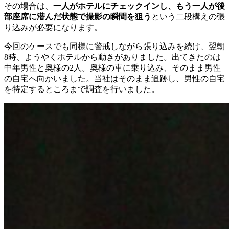
その場合は
、
一人がホテルにチェックインし
、
もう一人が後
部座席に潜んだ状態で撮影の瞬間を狙う
という二段構えの張
り込みが必要になります
。
今回のケースでも同様に警戒しながら張り込みを続け
、
翌朝
8時
、
ようやくホテルから動きがありました
。
出てきたのは
中年男性と奥様の2人
。
奥様の車に乗り込み
、
そのまま男性
の自宅へ向かいました
。
当社はそのまま追跡し
、
男性の自宅
を特定するところまで調査を行いました
。