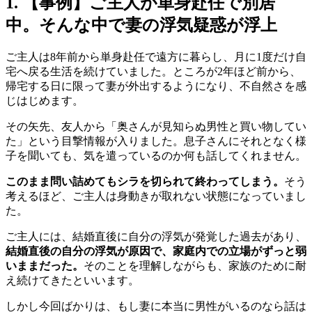
1. 【
事例】ご主人が単身赴任で別居
中
。
そんな中で妻の浮気疑惑が浮上
ご主人は8年前から単身赴任で遠方に暮らし
、
月に1度だけ自
宅へ戻る生活を続けていました
。
ところが2年ほど前から
、
帰宅する日に限って妻が外出するようになり
、
不自然さを感
じはじめます
。
その矢先
、
友人から「奥さんが見知らぬ男性と買い物してい
た」という目撃情報が入りました
。
息子さんにそれとなく様
子を聞いても
、
気を遣っているのか何も話してくれません
。
このまま問い詰めてもシラを切られて終わってしまう
。
そう
考えるほど
、
ご主人は身動きが取れない状態になっていまし
た
。
ご主人には
、
結婚直後に自分の浮気が発覚した過去があり
、
結婚直後の自分の浮気が原因で
、
家庭内での立場がずっと弱
いままだった
。
そのことを理解しながらも
、
家族のために耐
え続けてきたといいます
。
しかし今回ばかりは
、
もし妻に本当に男性がいるのなら話は