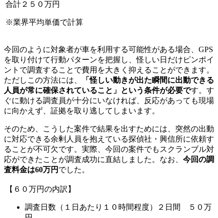
合計２５０万円
※業界平均単価で計算
今回のように対象者が車を利用する可能性がある場合
、
GPS
を取り付けて行動パターンを把握し
、
怪しい日だけピンポイ
ントで調査することで費用を大きく抑えることができます
。
ただしこの方法には
、
「怪しい動きが出た瞬間に出動できる
人員が常に確保されていること」という条件が必要で
す
。
す
ぐに動ける調査員が十分にいなければ
、
反応があっても現場
に向かえず
、
証拠を取り逃してしまいます
。
そのため
、
こうした案件で結果を出すためには
、
突然の出動
に対応できる余剰人員を抱えている探偵社・興信所に依頼す
ることが不可欠です
。
実際
、
今回の案件でもスクランブル対
応ができたことが調査成功に直結しました
。
なお
、
今回の調
査料金は60万円
でした
。
【６０万円の内訳】
調査日数（１日あたり１０時間程度）２日間 ５０万
円