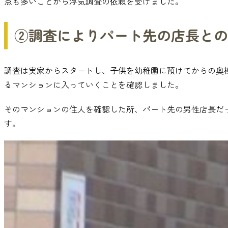
点も多いことから浮気調査の依頼を受けました
。
②調査によりパート先の店長との
調査は実家からスタートし
、
子供を幼稚園に預けてからの奥
るマンションに入っていくことを確認しました
。
そのマンションの住人を確認した所
、
パート先の男性店長だ
す
。