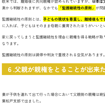
欧米では
、
離婚後に共同親権が認められていますが
、
日本は
素から判断されますが
、
なかでも
「監護継続性の原則」
が問
監護継続性の原則とは
、
子どもの現状を尊重し
、
離婚後もで
に入れば
、
子どもはそのまま母親に養育されたほうがいいと
家に戻ってしまうと監護継続性を理由に親権を得る戦略が取
なります
。
監護継続性の原則は調停や判決で重視される空気があります
６.父親が親権をとることが出来
妻が子供を連れて出て行った場合において父親側の親権は絶
葉松戸支部で出ました
。