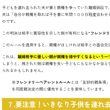
子どもを連れ去られた夫が妻と親権を争っていた離婚訴訟で
夫は「自分が親権を取れば子を妻に年間１００日程度会わせ
のです
。
この判決は相手に寛容性を示した側が有利になる
“フレンド
このルールを適用すると
、
親権がほしければ相手との面会交
これは
、
離婚相手に優しい親が親権を得やすくなるという一
しまうと
、
残された側は親権を失い子どもにもなかなか会え
られるかもしれません
。
※フレンドリーペアレントルール
とは「友好的親条項」
を同居親決定の際に優先することを意味しています
。
７.要注意！いきなり子供を連れ