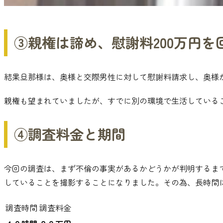
③親権は諦め
、
慰謝料200万円を
結果旦那様は
、
奥様と交際男性に対して慰謝料請求し
、
奥様
親権も望まれていましたが
、
すでに別の環境で生活している
④調査料金と期間
今回の調査は
、
まず不倫の事実があるかどうかが判明するま
していることを撮影することになりました
。
その為
、
長時間
調査時間
調査料金