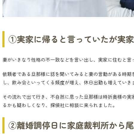
①実家に帰ると言っていたが実家
妻がいきなり性格の不一致などを言い出し
、
実家に住むと言
依頼者である旦那様に話を聞いてみると妻の言動がある時期
し
、
飲み会といってくる頻度が増え
、
休日出勤も増えていき
その流れで出て行き
、
不自然に思った旦那様は時折奥様の実
るかも疑わしくなり
、
探偵社に相談に来られました
。
②離婚調停日に家庭裁判所から尾