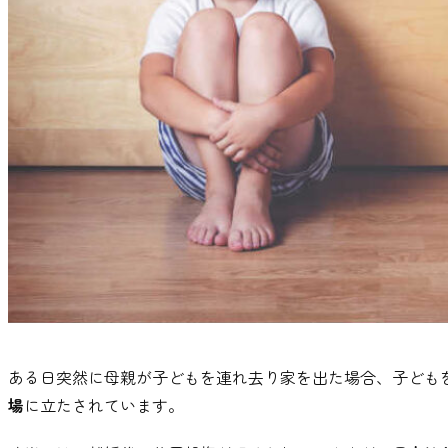
ある日突然に母親が子どもを連れ去り家を出た場合
、
子ども
場
に立たされています
。