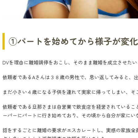
①パートを始めてから様子が変
DVを理由に離婚調停をおこし
、
そのまま離婚を成立させたい
依頼者であるAさんは３８歳の男性で
、
思い返してみると
、
まだ小さい４歳になる子供を連れて実家に帰ってしまい
、
そ
依頼者である旦那さまは自営業で飲食店を経営されているこ
ーパーにパートに行き始めており
、
その頃から自分が家にい
話をするごとに離婚の要求がエスカレートし
、
実感の家族全