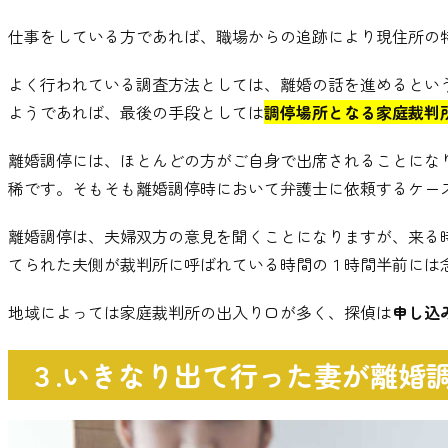
仕事をしている方であれば
、
職場からの追跡により現住所の
よく行われている調査方法としては
、
離婚の話を進めるとい
ようであれば
、
最後の手段としては
調停場所となる家庭裁判
離婚調停には
、
ほとんどの方がご自身で出席されることにな
稀です
。
そもそも離婚調停時において弁護士に依頼するケー
離婚調停は
、
夫婦双方の意見を聞くことになりますが
、
来る
てられた夫側が裁判所に呼ばれている時間の１時間半前には
地域によっては家庭裁判所の出入り口が多く
、
探偵は
申し込
３.いきなり出て行った妻が離婚