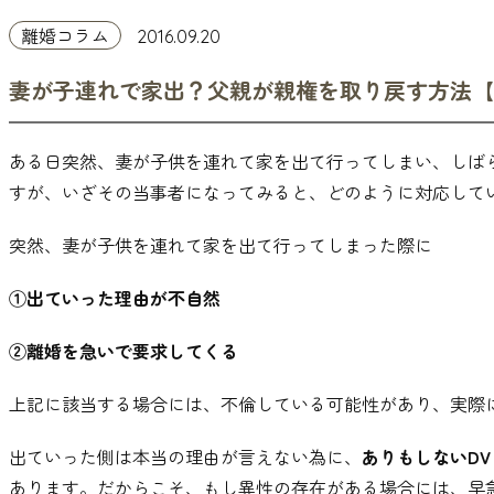
離婚コラム
2016.09.20
妻が子連れで家出？父親が親権を取り戻す方法【
ある日突然
、
妻が子供を連れて家を出て行ってしまい
、
しば
すが
、
いざその当事者になってみると
、
どのように対応して
突然
、
妻が子供を連れて家を出て行ってしまった際に
①出ていった理由が不自然
②離婚を急いで要求してくる
上記に該当する場合には
、
不倫している可能性があり
、
実際
出ていった側は本当の理由が言えない為に
、
ありもしないD
あります
。
だからこそ
、
もし異性の存在がある場合には
、
早