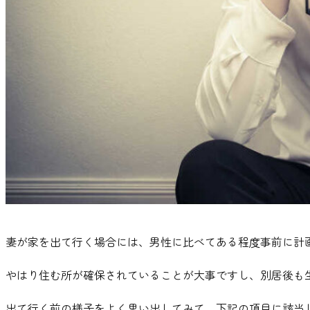
妻が家を出て行く場合には
、
男性に比べてある程度事前に計
やはり住む所が確保されていることが大事ですし
、
別居後も
出て行く前の様子をよく思い出してみて
、
下記の項目に該当