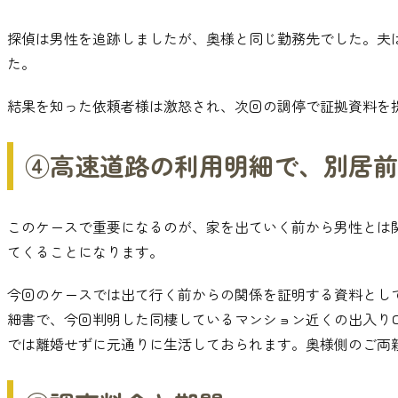
探偵は男性を追跡しましたが
、
奥様と同じ勤務先でした
。
夫
た
。
結果を知った依頼者様は激怒され
、
次回の調停で証拠資料を
④高速道路の利用明細で
、
別居前
このケースで重要になるのが
、
家を出ていく前から男性とは
てくることになります
。
今回のケースでは出て行く前からの関係を証明する資料とし
細書で
、
今回判明した同棲しているマンション近くの出入り
では離婚せずに元通りに生活しておられます
。
奥様側のご両