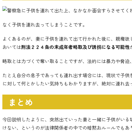
急に子供を連れて出た上
、
なかなか面会すらさせてく
なく子供を連れ去ってしまうことです
。
よくあるのが
、
妻に子供を連れて出て行かれた後に
、
親権欲
おいては
刑法２２４条の未成年者略取及び誘拐になる可能性
略取とは力づくで奪い取ることですが
、
法的には暴力や脅迫
たとえ自分の息子であっても連れ出す場合には
、
現状で子供
に対して何とかしたい気持ちもわかりますが
、
絶対に連れ去
まとめ
今回説明したように
、
突然出ていった妻と一緒に子供がいる
けない
、
というのが法律関係者の中での暗黙おルールでもあ