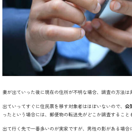
妻が出ていった後に現在の住所が不明な場合
、
調査の方法は
出ていってすぐに住民票を移す対象者はほぼいないので
、
公
ったという場合には
、
郵便物の転送先がどこか調査すること
出て行く先で一番多いのが実家ですが
、
男性の影がある場合