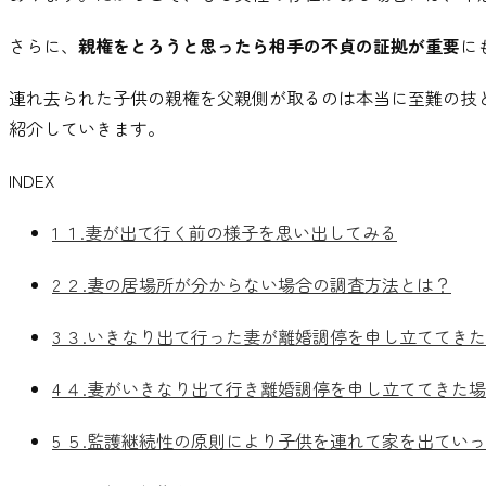
さらに
、
親権をとろうと思ったら相手の不貞の証拠が重要
に
連れ去られた子供の親権を父親側が取るのは本当に至難の技
紹介していきます
。
INDEX
1
１.妻が出て行く前の様子を思い出してみる
2
２.妻の居場所が分からない場合の調査方法とは？
3
３.いきなり出て行った妻が離婚調停を申し立ててき
4
４.妻がいきなり出て行き離婚調停を申し立ててきた
5
５.監護継続性の原則により子供を連れて家を出てい