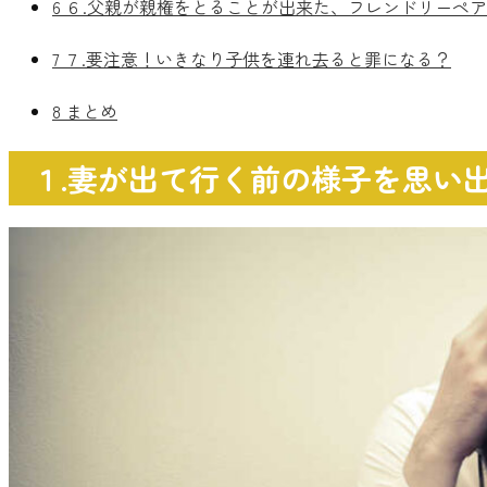
6
６.父親が親権をとることが出来た
、
フレンドリーペア
7
７.要注意！いきなり子供を連れ去ると罪になる？
8
まとめ
１.妻が出て行く前の様子を思い