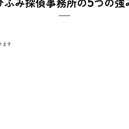
5
ひふみ探偵事務所の
つの強
きます